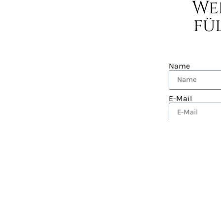
We
fü
Name
E-Mail
Nachricht
Ich habe ge