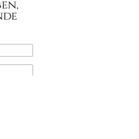
en,
nde